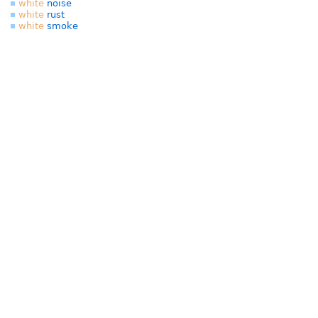
white
noise
white
rust
white
smoke