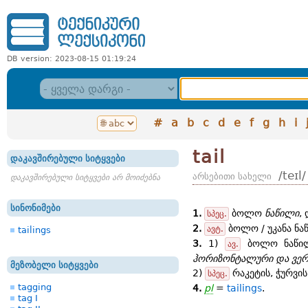
DB version: 2023-08-15 01:19:24
#
a
b
c
d
e
f
g
h
i
tail
დაკავშირებული სიტყვები
/teɪl/
არსებითი სახელი
დაკავშირებული სიტყვები არ მოიძებნა
სინონიმები
1.
ბოლო
ნაწილი
,
სპეც.
2.
ბოლო / უკანა ნა
ავტ.
tailings
3.
1)
ბოლო ნაწილ
ავ.
ჰორიზონტალური და ვერ
მეზობელი სიტყვები
2)
რაკეტის, ჭურვის
სპეც.
tagging
4.
pl
=
tailings
.
tag I