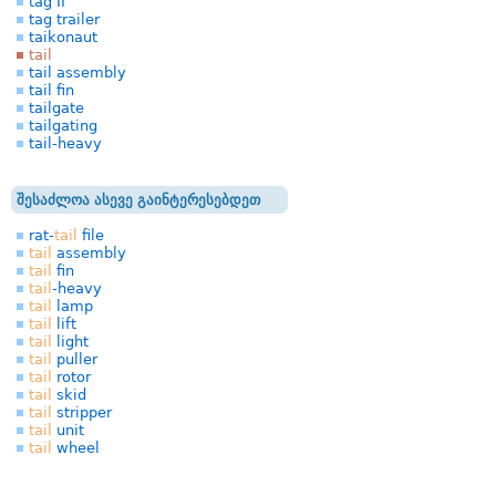
tag II
tag trailer
taikonaut
tail
tail assembly
tail fin
tailgate
tailgating
tail-heavy
შესაძლოა ასევე გაინტერესებდეთ
rat-
tail
file
tail
assembly
tail
fin
tail
-heavy
tail
lamp
tail
lift
tail
light
tail
puller
tail
rotor
tail
skid
tail
stripper
tail
unit
tail
wheel