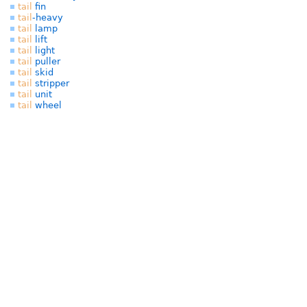
tail
fin
tail
-heavy
tail
lamp
tail
lift
tail
light
tail
puller
tail
skid
tail
stripper
tail
unit
tail
wheel