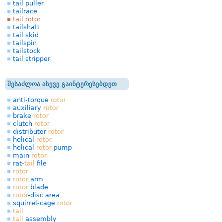
tail puller
tailrace
tail rotor
tailshaft
tail skid
tailspin
tailstock
tail stripper
შესაძლოა ასევე გაინტერესებდეთ
anti-torque
rotor
auxiliary
rotor
brake
rotor
clutch
rotor
distributor
rotor
helical
rotor
helical
rotor
pump
main
rotor
rat-
tail
file
rotor
rotor
arm
rotor
blade
rotor
-disc area
squirrel-cage
rotor
tail
tail
assembly