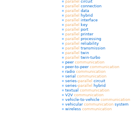
parallel
circuit
parallel
connection
parallel
data
parallel
hybrid
parallel
interface
parallel
key
parallel
port
parallel
printer
parallel
processing
parallel
reliability
parallel
transmission
parallel
twin
parallel
twin-turbo
peer
communication
peer-to-peer
communication
radio
communication
serial
communication
series-
parallel
circuit
series-
parallel
hybrid
textual
communication
V2V
communication
vehicle-to-vehicle
communication
vehicular
communication
system
wireless
communication