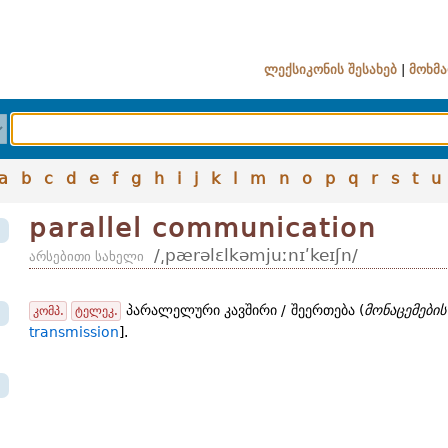
ლექსიკონის შესახებ
|
მოხმა
a
b
c
d
e
f
g
h
i
j
k
l
m
n
o
p
q
r
s
t
u
parallel communication
/͵pærəlɛlkəmjuːnɪʹkeɪʃn/
არსებითი სახელი
პარალელური კავშირი / შეერთება (
მონაცემების
კომპ.
ტელეკ.
transmission
].