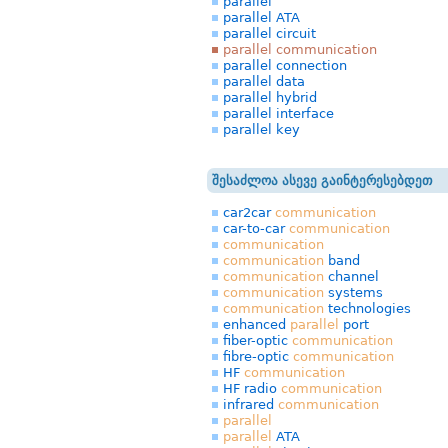
parallel
parallel ATA
parallel circuit
parallel communication
parallel connection
parallel data
parallel hybrid
parallel interface
parallel key
შესაძლოა ასევე გაინტერესებდეთ
car2car
communication
car-to-car
communication
communication
communication
band
communication
channel
communication
systems
communication
technologies
enhanced
parallel
port
fiber-optic
communication
fibre-optic
communication
HF
communication
HF radio
communication
infrared
communication
parallel
parallel
ATA