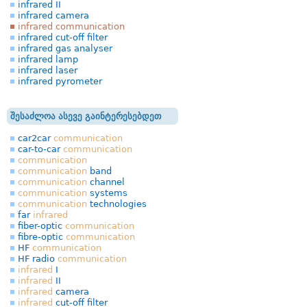
infrared II
infrared camera
infrared communication
infrared cut-off filter
infrared gas analyser
infrared lamp
infrared laser
infrared pyrometer
შესაძლოა ასევე გაინტერესებდეთ
car2car
communication
car-to-car
communication
communication
communication
band
communication
channel
communication
systems
communication
technologies
far
infrared
fiber-optic
communication
fibre-optic
communication
HF
communication
HF radio
communication
infrared
I
infrared
II
infrared
camera
infrared
cut-off filter