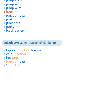
jump start
jump weld
jump wire
junction
junction box
junk
junk email
junkyard
justification
შესაძლოა ასევე გაინტერესებდეთ
bipolar
junction
transistor
cold
junction
hot
junction
junction
box
Y-
junction