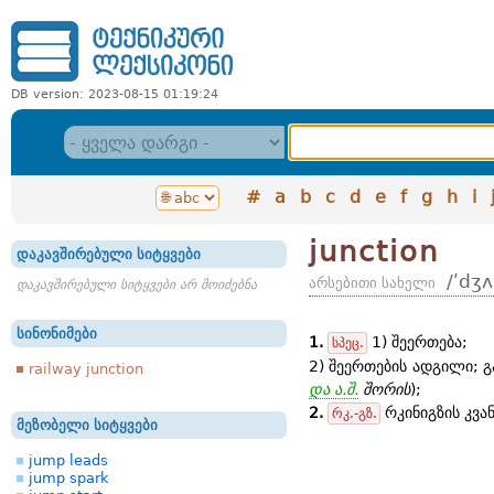
DB version: 2023-08-15 01:19:24
#
a
b
c
d
e
f
g
h
i
junction
დაკავშირებული სიტყვები
/ʹdʒʌ
არსებითი სახელი
დაკავშირებული სიტყვები არ მოიძებნა
სინონიმები
1.
1) შეერთება;
სპეც.
2) შეერთების ადგილი; გ
railway junction
და ა.შ.
შორის
);
2.
რკინიგზის კვან
რკ.-გზ.
მეზობელი სიტყვები
jump leads
jump spark