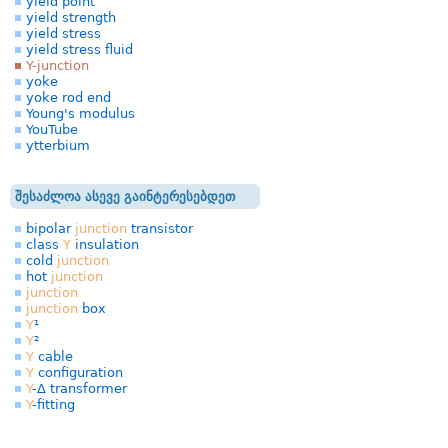
yield point
yield strength
yield stress
yield stress fluid
Y-junction
yoke
yoke rod end
Young's modulus
YouTube
ytterbium
შესაძლოა ასევე გაინტერესებდეთ
bipolar
junction
transistor
class
Y
insulation
cold
junction
hot
junction
junction
junction
box
Y
¹
Y
²
Y
cable
Y
configuration
Y
-Δ transformer
Y
-fitting