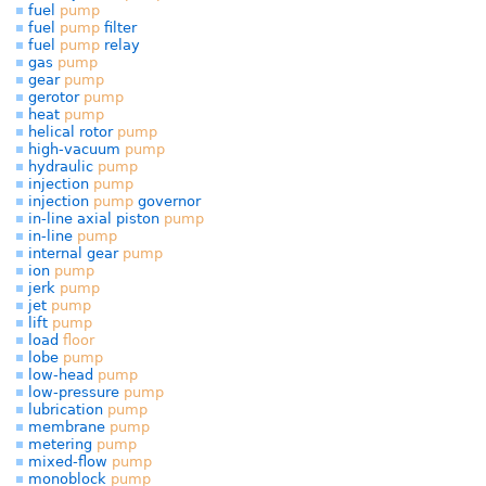
fuel
pump
fuel
pump
filter
fuel
pump
relay
gas
pump
gear
pump
gerotor
pump
heat
pump
helical rotor
pump
high-vacuum
pump
hydraulic
pump
injection
pump
injection
pump
governor
in-line axial piston
pump
in-line
pump
internal gear
pump
ion
pump
jerk
pump
jet
pump
lift
pump
load
floor
lobe
pump
low-head
pump
low-pressure
pump
lubrication
pump
membrane
pump
metering
pump
mixed-flow
pump
monoblock
pump