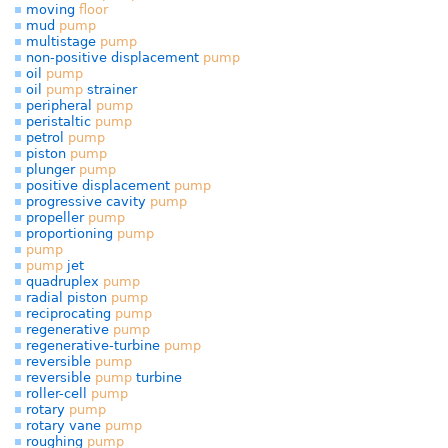
moving
floor
mud
pump
multistage
pump
non-positive displacement
pump
oil
pump
oil
pump
strainer
peripheral
pump
peristaltic
pump
petrol
pump
piston
pump
plunger
pump
positive displacement
pump
progressive cavity
pump
propeller
pump
proportioning
pump
pump
pump
jet
quadruplex
pump
radial piston
pump
reciprocating
pump
regenerative
pump
regenerative-turbine
pump
reversible
pump
reversible
pump
turbine
roller-cell
pump
rotary
pump
rotary vane
pump
roughing
pump