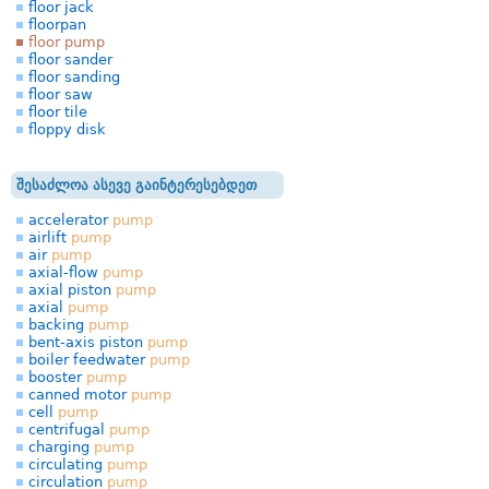
floor jack
floorpan
floor pump
floor sander
floor sanding
floor saw
floor tile
floppy disk
შესაძლოა ასევე გაინტერესებდეთ
accelerator
pump
airlift
pump
air
pump
axial-flow
pump
axial piston
pump
axial
pump
backing
pump
bent-axis piston
pump
boiler feedwater
pump
booster
pump
canned motor
pump
cell
pump
centrifugal
pump
charging
pump
circulating
pump
circulation
pump