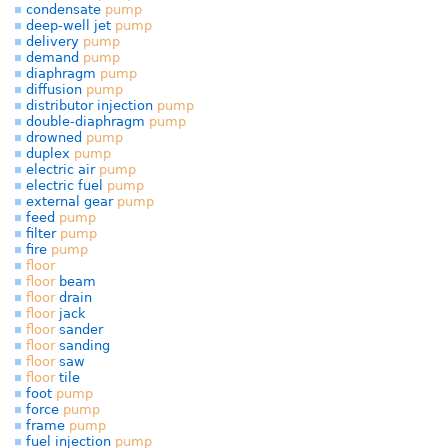
condensate
pump
deep-well jet
pump
delivery
pump
demand
pump
diaphragm
pump
diffusion
pump
distributor injection
pump
double-diaphragm
pump
drowned
pump
duplex
pump
electric air
pump
electric fuel
pump
external gear
pump
feed
pump
filter
pump
fire
pump
floor
floor
beam
floor
drain
floor
jack
floor
sander
floor
sanding
floor
saw
floor
tile
foot
pump
force
pump
frame
pump
fuel injection
pump