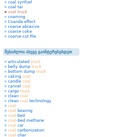
coal synfuel
coal tar
coal truck
coaming
Coanda effect
coarse abrasive
coarse coke
coarse-cut file
შესაძლოა ასევე გაინტერესებდეთ
articulated
truck
belly dump
truck
bottom dump
truck
caking
coal
candle
coal
cannel
coal
cargo
truck
clean
coal
clean
coal
technology
coal
coal
bearing
coal
bed
coal
-bed methane
coal
car
coal
carbonization
coal
char