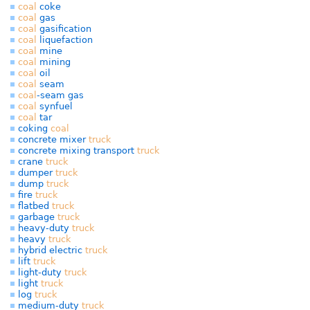
coal
coke
coal
gas
coal
gasification
coal
liquefaction
coal
mine
coal
mining
coal
oil
coal
seam
coal
-seam gas
coal
synfuel
coal
tar
coking
coal
concrete mixer
truck
concrete mixing transport
truck
crane
truck
dumper
truck
dump
truck
fire
truck
flatbed
truck
garbage
truck
heavy-duty
truck
heavy
truck
hybrid electric
truck
lift
truck
light-duty
truck
light
truck
log
truck
medium-duty
truck