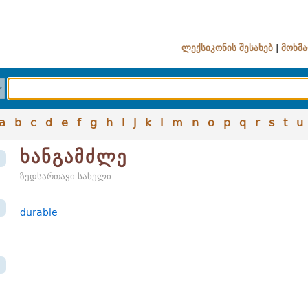
ლექსიკონის შესახებ
|
მოხმა
a
b
c
d
e
f
g
h
i
j
k
l
m
n
o
p
q
r
s
t
u
ხანგამძლე
ზედსართავი სახელი
durable