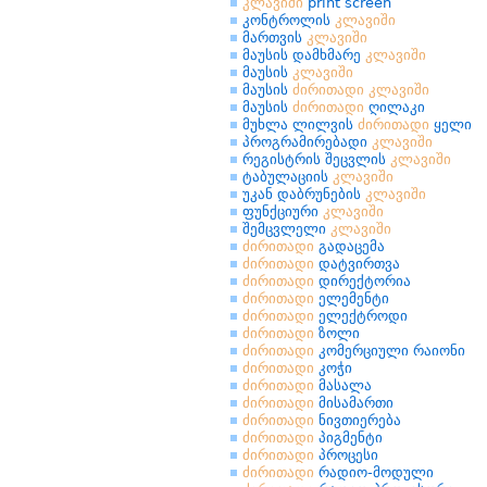
კლავიში
print screen
კონტროლის
კლავიში
მართვის
კლავიში
მაუსის დამხმარე
კლავიში
მაუსის
კლავიში
მაუსის
ძირითადი
კლავიში
მაუსის
ძირითადი
ღილაკი
მუხლა ლილვის
ძირითადი
ყელი
პროგრამირებადი
კლავიში
რეგისტრის შეცვლის
კლავიში
ტაბულაციის
კლავიში
უკან დაბრუნების
კლავიში
ფუნქციური
კლავიში
შემცვლელი
კლავიში
ძირითადი
გადაცემა
ძირითადი
დატვირთვა
ძირითადი
დირექტორია
ძირითადი
ელემენტი
ძირითადი
ელექტროდი
ძირითადი
ზოლი
ძირითადი
კომერციული რაიონი
ძირითადი
კოჭი
ძირითადი
მასალა
ძირითადი
მისამართი
ძირითადი
ნივთიერება
ძირითადი
პიგმენტი
ძირითადი
პროცესი
ძირითადი
რადიო-მოდული