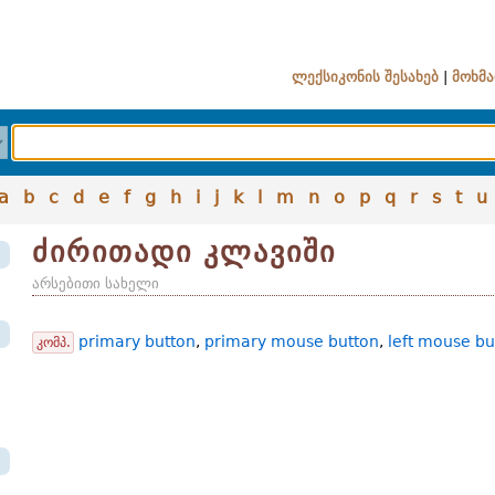
ლექსიკონის შესახებ
|
მოხმა
a
b
c
d
e
f
g
h
i
j
k
l
m
n
o
p
q
r
s
t
u
ძირითადი კლავიში
არსებითი სახელი
primary button
,
primary mouse button
,
left mouse bu
კომპ.