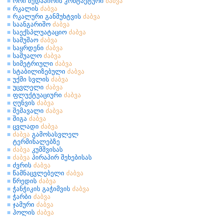
ორი ზედაპირის კონტაქტური
ძაბვა
რკალის
ძაბვა
რკალური განმუხტვის
ძაბვა
საანგარიშო
ძაბვა
საექსპლუატაციო
ძაბვა
სამუშაო
ძაბვა
საყრდენი
ძაბვა
საშუალო
ძაბვა
სიმეტრიული
ძაბვა
სტაბილიზებული
ძაბვა
უქმი სვლის
ძაბვა
უცვლელი
ძაბვა
ფლუქტუაციური
ძაბვა
ღუნვის
ძაბვა
შემავალი
ძაბვა
შიგა
ძაბვა
ცვლადი
ძაბვა
ძაბვა
გამოსასვლელ
ტერმინალებზე
ძაბვა
კუმშვისას
ძაბვა
პირაპირ შეხებისას
ძვრის
ძაბვა
წამნაცვლებელი
ძაბვა
წრედის
ძაბვა
ჭანჭიკის გაჭიმვის
ძაბვა
ჭარბი
ძაბვა
ჯამური
ძაბვა
ჰოლის
ძაბვა