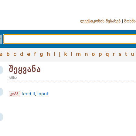
ლექსიკონის შესახებ
|
მოხმა
a
b
c
d
e
f
g
h
i
j
k
l
m
n
o
p
q
r
s
t
u
შეყვანა
ზმნა
feed II
,
input
კომპ.