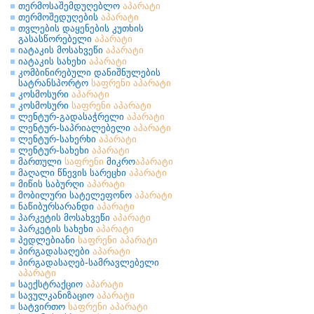
თერმოსაშემდუღებლო
აპარატი
თერმოშედუღების
აპარატი
თვლების დაყენების კუთხის
გასასწორებელი
აპარატი
იატაკის მოსახვეწი
აპარატი
იატაკის სახეხი
აპარატი
კომბინირებული დანიშნულების
სატრანსპორტო
საფრენი
აპარატი
კოსმოსური
აპარატი
კოსმოსური
საფრენი
აპარატი
ლენტურ-გადასაჭრელი
აპარატი
ლენტურ-საპრიალებელი
აპარატი
ლენტურ-სახერხი
აპარატი
ლენტურ-სახეხი
აპარატი
მართული
საფრენი
მიკრო
აპარატი
მაღალი წნევის სარეცხი
აპარატი
მიწის საბურღი
აპარატი
მობილური სატელეფონო
აპარატი
ნაწიბურსარანდი
აპარატი
პარკეტის მოსახვეწი
აპარატი
პარკეტის სახეხი
აპარატი
პედლებიანი
საფრენი
აპარატი
პირგადასაღები
აპარატი
პირგადასაღებ-სამრავლებელი
აპარატი
საექსტრაქციო
აპარატი
სავულკანიზაციო
აპარატი
სატვირთო
საფრენი
აპარატი