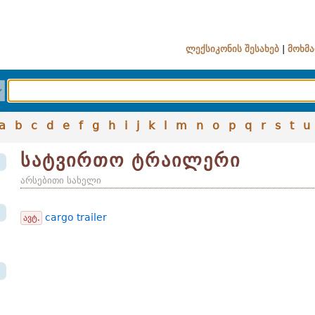
ლექსიკონის შესახებ
|
მოხმა
a
b
c
d
e
f
g
h
i
j
k
l
m
n
o
p
q
r
s
t
u
სატვირთო ტრაილერი
არსებითი სახელი
cargo trailer
ავტ.