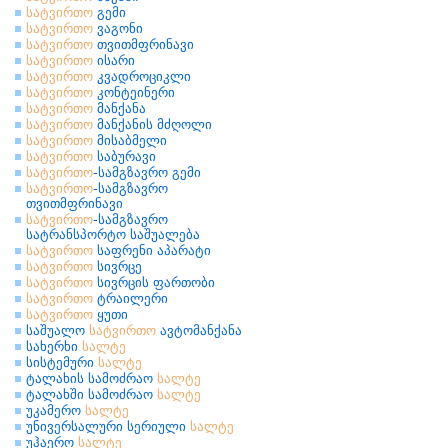
სატვირთო
გემი
სატვირთო
ვაგონი
სატვირთო
თვითმფრინავი
სატვირთო
ისარი
სატვირთო
კვადროციკლი
სატვირთო
კონტეინერი
სატვირთო
მანქანა
სატვირთო
მანქანის მძღოლი
სატვირთო
მისაბმელი
სატვირთო
საბურავი
სატვირთო
-სამგზავრო გემი
სატვირთო
-სამგზავრო
თვითმფრინავი
სატვირთო
-სამგზავრო
სატრანსპორტო საშუალება
სატვირთო
საფრენი აპარატი
სატვირთო
სივრცე
სატვირთო
სივრცის ფართობი
სატვირთო
ტრაილერი
სატვირთო
ყუთი
საშუალო
სატვირთო
ავტომანქანა
სახერხი
სალტე
სისტემური
სალტე
ტალახის სამოძრაო
სალტე
ტალახში სამოძრაო
სალტე
უკამერო
სალტე
უნივერსალური სერიული
სალტე
უჰაერო
სალტე