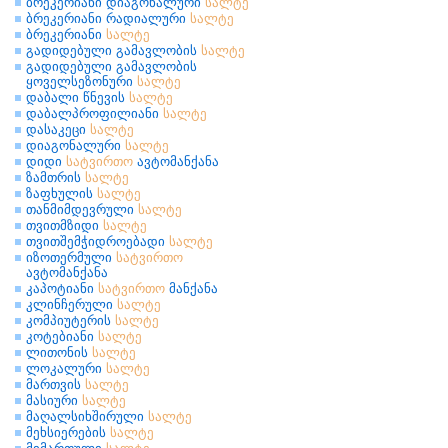
ბრეკერიანი დიაგონალური
სალტე
ბრეკერიანი რადიალური
სალტე
ბრეკერიანი
სალტე
გადიდებული გამავლობის
სალტე
გადიდებული გამავლობის
ყოველსეზონური
სალტე
დაბალი წნევის
სალტე
დაბალპროფილიანი
სალტე
დასაკეცი
სალტე
დიაგონალური
სალტე
დიდი
სატვირთო
ავტომანქანა
ზამთრის
სალტე
ზაფხულის
სალტე
თანმიმდევრული
სალტე
თვითმზიდი
სალტე
თვითშემჭიდროებადი
სალტე
იზოთერმული
სატვირთო
ავტომანქანა
კაპოტიანი
სატვირთო
მანქანა
კლინჩერული
სალტე
კომპიუტერის
სალტე
კოტებიანი
სალტე
ლითონის
სალტე
ლოკალური
სალტე
მართვის
სალტე
მასიური
სალტე
მაღალსიხშირული
სალტე
მეხსიერების
სალტე