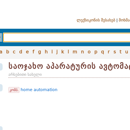
ლექსიკონის შესახებ
|
მოხმა
a
b
c
d
e
f
g
h
i
j
k
l
m
n
o
p
q
r
s
t
u
საოჯახო აპარატურის ავტომ
არსებითი სახელი
home automation
კომპ.