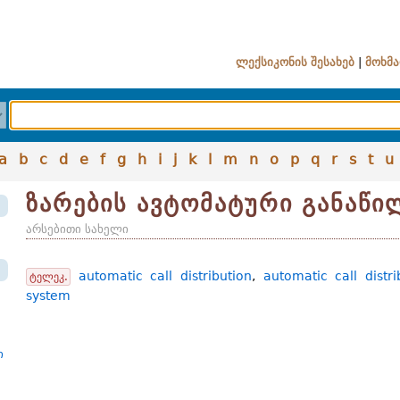
ლექსიკონის შესახებ
|
მოხმა
a
b
c
d
e
f
g
h
i
j
k
l
m
n
o
p
q
r
s
t
u
ზარების ავტომატური განაწი
არსებითი სახელი
automatic call distribution
,
automatic call distri
ტელეკ.
system
ი