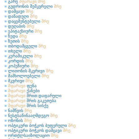
გარე
მფარავი
შრე
გუდრონის შემკვრელი
შრე
დამცავი
შრე
დანადუღი
შრე
დაცემენტებული
შრე
დუღაბის
შრე
ეპიტაქსიური
შრე
ზედა
შრე
ზეთის
შრე
თბოდამცველი
შრე
თხელი
შრე
კერამიკული
შრე
კორდის
შრე
კოჰეზიური
შრე
ლითონის მკვრივი
შრე
მამხოლოებელი
შრე
მკვრივი
შრე
მფარავი
ფენა
მფარავი
ქანები
მფარავი
შრით დაფარული
მფარავი
შრის გაკეთება
მფარავი
შრის სისქე
ნამწვის
შრე
ნესტსაწინააღმდეგო
შრე
ოზონის
შრე
ოპტიკური ბოჭკოს ბუფერული
შრე
ოპტიკური ბოჭკოს დამცავი
შრე
ორთქლსაიზოლაციო
შრე