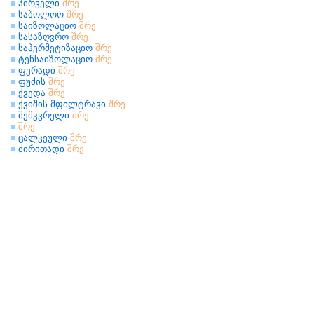
პირველი
შრე
საბოლოო
შრე
საიზოლაციო
შრე
სასაზღვრო
შრე
საჰერმეტიზაციო
შრე
ტენსაიზოლაციო
შრე
ფერადი
შრე
ფუძის
შრე
ქვედა
შრე
ქვიშის მფილტრავი
შრე
შემკვრელი
შრე
შრე
ცალკეული
შრე
ძირითადი
შრე