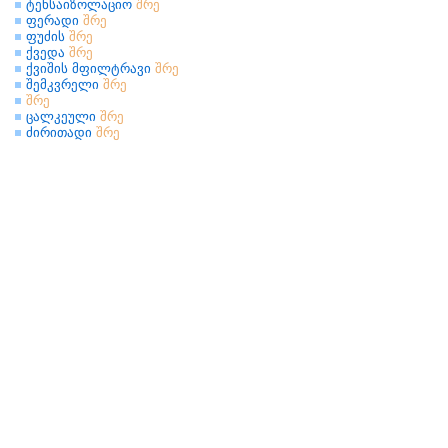
ტენსაიზოლაციო
შრე
ფერადი
შრე
ფუძის
შრე
ქვედა
შრე
ქვიშის მფილტრავი
შრე
შემკვრელი
შრე
შრე
ცალკეული
შრე
ძირითადი
შრე