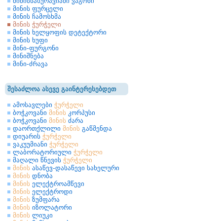
მინისსახურავიანი ვაგონი
მინის ფურცელი
მინის ჩამოსხმა
მინის ჭურჭელი
მინის ხელყოფის დეტექტორი
მინის ხუფი
მინი-ფურგონი
მინიშნება
მინი-ძრავა
შესაძლოა ასევე გაინტერესებდეთ
ამოსავლები
ჭურჭელი
ბოჭკოვანი
მინის
კორპუსი
ბოჭკოვანი
მინის
ძარა
დაორთქლილი
მინის
გაწმენდა
დიუარის
ჭურჭელი
ვაკუუმიანი
ჭურჭელი
ლაბორატორიული
ჭურჭელი
მაღალი წნევის
ჭურჭელი
მინის
ასაწევ-დასაწევი სახელური
მინის
დნობა
მინის
ელექტროამწევი
მინის
ელექტროდი
მინის
ზუმფარა
მინის
იზოლატორი
მინის
ლიუკი