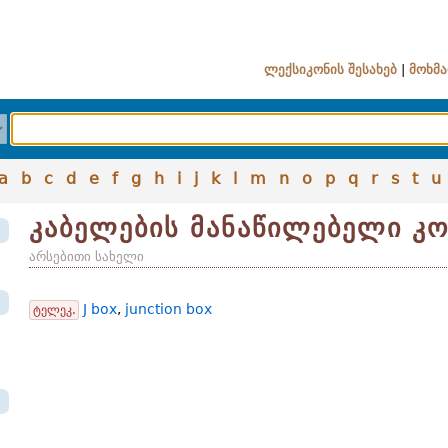
ლექსიკონის შესახებ
|
მოხმა
a
b
c
d
e
f
g
h
i
j
k
l
m
n
o
p
q
r
s
t
u
კაბელების მანაწილებელი 
არსებითი სახელი
J box
,
junction box
ტელეკ.