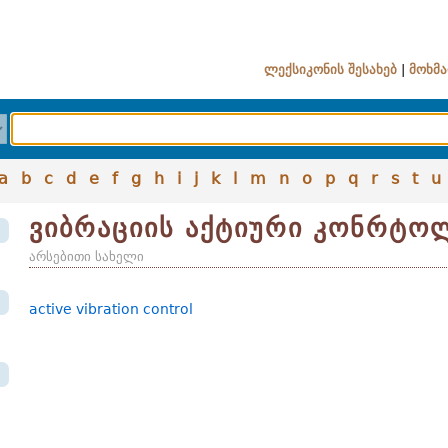
ლექსიკონის შესახებ
|
მოხმა
a
b
c
d
e
f
g
h
i
j
k
l
m
n
o
p
q
r
s
t
u
ვიბრაციის აქტიური კონრტო
არსებითი სახელი
active vibration control