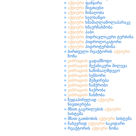
აქტიური
ფანჯარა
აქტიური
შიგთავსი
აქტიური
წინაღობა
აქტიური
ხელსაწყო
აქტიური
ხმამაღლამოლაპარაკე
აქტიური
ხმაურჩახშობა
აქტიური
ჰაბი
აქტიური
ჰიდრავლიკური ტურბინა
აქტიური
ჰიდროლოკატორი
აქტიური
ჰიდროტურბინა
ბირთვული რეაქტორის
აქტიური
ზონა
ვიბრაციის
გადამწოდი
ვიბრაციის
მექანიკური მილევა
ვიბრაციის
საწინააღმდეგო
ვიბრაციის
სენსორი
ვიბრაციის
შემცირება
ვიბრაციის
ჩამქრობი
ვიბრაციის
ჩაქრობა
ვიბრაციის
ჩახშობა
ზედაპირულად
აქტიური
ნივთიერება
მზით გაგრილების
აქტიური
სისტემა
მზით გათბობის
აქტიური
სისტემა
ნახევრად
აქტიური
საკიდარი
რეაქტორის
აქტიური
ზონა