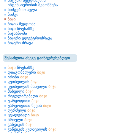
ბიტური შეცდომების
ინტენსიურობის შემოწმება
ბიძგებით სვლა
ბიძგი
ბიჯი
ბიჯის შეცდომა
ბიჯი წრეხაზზე
ბიჯსაზომი
ბიჯური ელექტროძრავა
ბიჯური ძრავა
შესაძლოა ასევე გაინტერესებდეთ
ბიჯი
წრეხაზზე
დიაგონალური
ბიჯი
ირიბი
ბიჯი
კუთხვილის
ბიჯი
კუთხვილის მსხვილი
ბიჯი
მსხვილი
ბიჯი
რეგულირებადი
ბიჯი
უარყოფითი
ბიჯი
უარყოფითი წევის
ბიჯი
ღერძული
ბიჯი
ცვალებადი
ბიჯი
წრიული
ბიჯი
ჭანჭიკის
ბიჯი
ჭანჭიკის კუთხვილის
ბიჯი