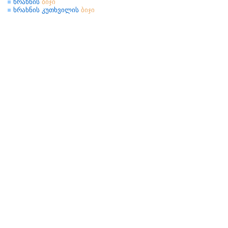
ხრახნის
ბიჯი
ხრახნის კუთხვილის
ბიჯი