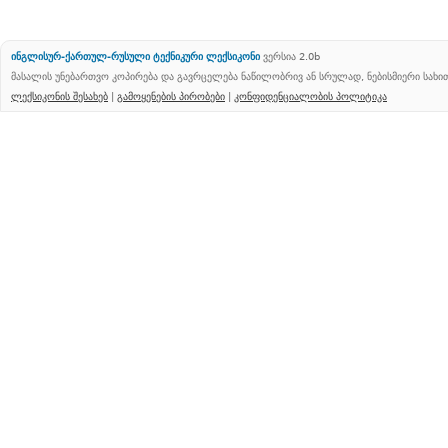
ინგლისურ-ქართულ-რუსული ტექნიკური ლექსიკონი
ვერსია 2.0b
მასალის უნებართვო კოპირება და გავრცელება ნაწილობრივ ან სრულად, ნებისმიერი სახ
ლექსიკონის შესახებ
|
გამოყენების პირობები
|
კონფიდენციალობის პოლიტიკა