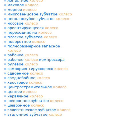
лопастное
колесо
маховое
колесо
мерное
колесо
многовенцовое зубчатое
колесо
неполнозубое зубчатое
колесо
носовое
колесо
ориентирующееся
колесо
переходник на
колесо
плоское зубчатое
колесо
поворотное
колесо
полноразмерное запасное
колесо
рабочее
колесо
рабочее
колесо
компрессора
рулевое
колесо
самоориентирующееся
колесо
сдвоенное
колесо
среднебойное
колесо
хвостовое
колесо
центростремительное
колесо
цепное
колесо
червячное
колесо
шевронное зубчатое
колесо
шевронное
колесо
эллиптическое зубчатое
колесо
эталонное зубчатое
колесо