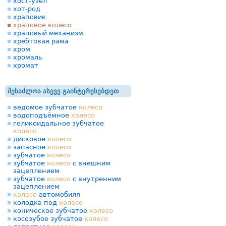
хост-узел
хот-род
храповик
храповое колесо
храповый механизм
хребтовая рама
хром
хромаль
хромат
შესაძლოა ასევე გაინტერესებდეთ
ведомое зубчатое
колесо
водоподъёмное
колесо
геликоидальное зубчатое
колесо
дисковое
колесо
запасное
колесо
зубчатое
колесо
зубчатое
колесо
с внешним
зацеплением
зубчатое
колесо
с внутренним
зацеплением
колесо
автомобиля
колодка под
колесо
коническое зубчатое
колесо
косозубое зубчатое
колесо