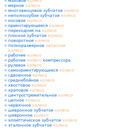
маховое
колесо
мерное
колесо
многовенцовое зубчатое
колесо
неполнозубое зубчатое
колесо
носовое
колесо
ориентирующееся
колесо
переходник на
колесо
плоское зубчатое
колесо
поворотное
колесо
полноразмерное
запасное
колесо
рабочее
колесо
рабочее
колесо
компрессора
рулевое
колесо
самоориентирующееся
колесо
сдвоенное
колесо
среднебойное
колесо
хвостовое
колесо
храповое
колесо
центростремительное
колесо
цепное
колесо
червячное
колесо
шевронное зубчатое
колесо
шевронное
колесо
эллиптическое зубчатое
колесо
эталонное зубчатое
колесо