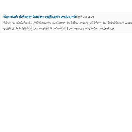
ინგლისურ-ქართულ-რუსული ტექნიკური ლექსიკონი
ვერსია 2.0b
მასალის უნებართვო კოპირება და გავრცელება ნაწილობრივ ან სრულად, ნებისმიერი სახ
ლექსიკონის შესახებ
|
გამოყენების პირობები
|
კონფიდენციალობის პოლიტიკა