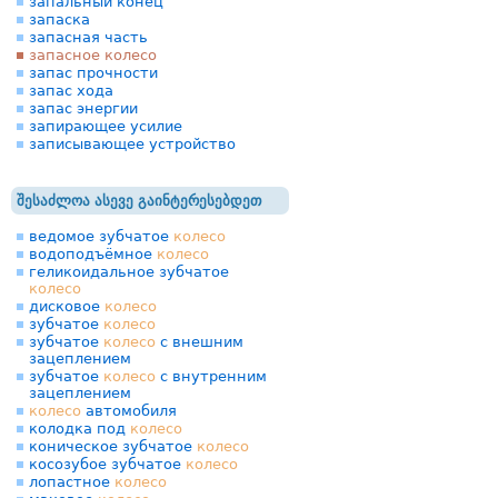
запальный конец
запаска
запасная часть
запасное колесо
запас прочности
запас хода
запас энергии
запирающее усилие
записывающее устройство
შესაძლოა ასევე გაინტერესებდეთ
ведомое зубчатое
колесо
водоподъёмное
колесо
геликоидальное зубчатое
колесо
дисковое
колесо
зубчатое
колесо
зубчатое
колесо
с внешним
зацеплением
зубчатое
колесо
с внутренним
зацеплением
колесо
автомобиля
колодка под
колесо
коническое зубчатое
колесо
косозубое зубчатое
колесо
лопастное
колесо