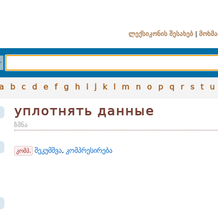
ლექსიკონის შესახებ
|
მოხმა
a
b
c
d
e
f
g
h
i
j
k
l
m
n
o
p
q
r
s
t
u
уплотнять данные
ზმნა
შეკუმშვა
,
კომპრესირება
კომპ.