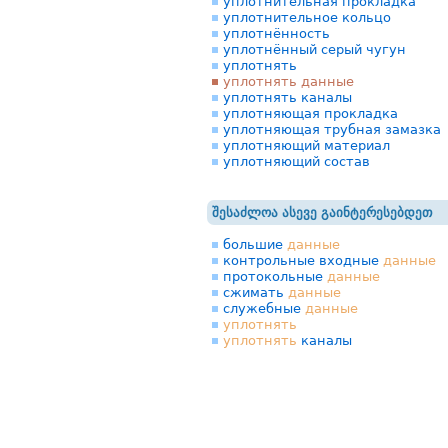
уплотнительная прокладка
уплотнительное кольцо
уплотнённость
уплотнённый серый чугун
уплотнять
уплотнять данные
уплотнять каналы
уплотняющая прокладка
уплотняющая трубная замазка
уплотняющий материал
уплотняющий состав
შესაძლოა ასევე გაინტერესებდეთ
большие
данные
контрольные входные
данные
протокольные
данные
сжимать
данные
служебные
данные
уплотнять
уплотнять
каналы