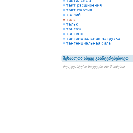
тактильный
такт расширения
такт сжатия
таллий
таль
тальк
тангаж
тангенс
тангенциальная нагрузка
тангенциальная сила
შესაძლოა ასევე გაინტერესებდეთ
რელევანტური სიტყვები არ მოიძებნა