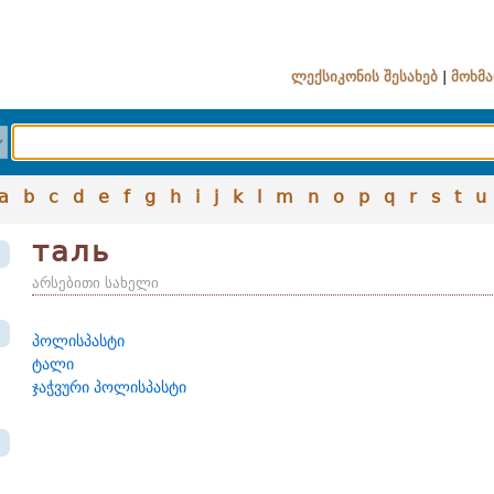
ლექსიკონის შესახებ
|
მოხმა
a
b
c
d
e
f
g
h
i
j
k
l
m
n
o
p
q
r
s
t
u
таль
არსებითი სახელი
პოლისპასტი
ტალი
ჯაჭვური პოლისპასტი