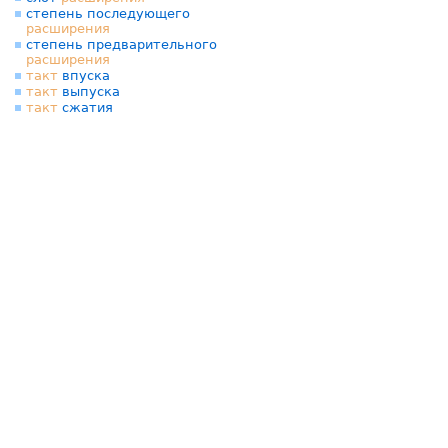
степень последующего
расширения
степень предварительного
расширения
такт
впуска
такт
выпуска
такт
сжатия