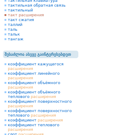
тактильная клавиатура
тактильная обратная связь
тактильный
такт расширения
такт сжатия
таллий
таль
тальк
тангаж
შესაძლოა ასევე გაინტერესებდეთ
коэффициент кажущегося
расширения
коэффициент линейного
расширения
коэффициент объёмного
расширения
коэффициент объёмного
теплового
расширения
коэффициент поверхностного
расширения
коэффициент поверхностного
теплового
расширения
коэффициент
расширения
коэффициент теплового
расширения
слот
расширения