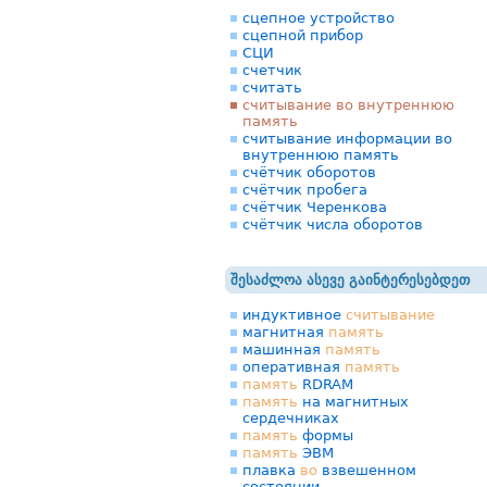
сцепное устройство
сцепной прибор
СЦИ
счетчик
считать
считывание во внутреннюю
память
считывание информации во
внутреннюю память
счётчик оборотов
счётчик пробега
счётчик Черенкова
счётчик числа оборотов
შესაძლოა ასევე გაინტერესებდეთ
индуктивное
считывание
магнитная
память
машинная
память
оперативная
память
память
RDRAM
память
на магнитных
сердечниках
память
формы
память
ЭВМ
плавка
во
взвешенном
состоянии