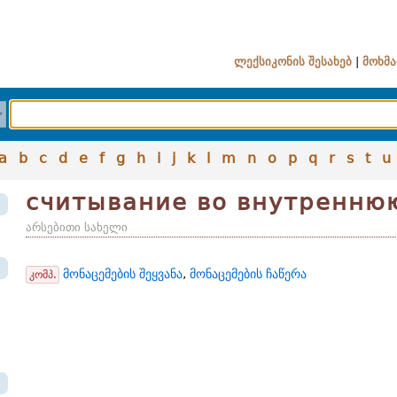
ლექსიკონის შესახებ
|
მოხმა
a
b
c
d
e
f
g
h
i
j
k
l
m
n
o
p
q
r
s
t
u
считывание во внутренню
არსებითი სახელი
მონაცემების შეყვანა
,
მონაცემების ჩაწერა
კომპ.