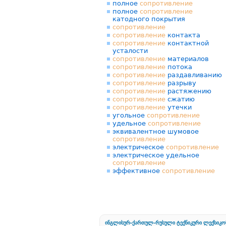
полное
сопротивление
полное
сопротивление
катодного покрытия
сопротивление
сопротивление
контакта
сопротивление
контактной
усталости
сопротивление
материалов
сопротивление
потока
сопротивление
раздавливанию
сопротивление
разрыву
сопротивление
растяжению
сопротивление
сжатию
сопротивление
утечки
угольное
сопротивление
удельное
сопротивление
эквивалентное шумовое
сопротивление
электрическое
сопротивление
электрическое удельное
сопротивление
эффективное
сопротивление
ინგლისურ-ქართულ-რუსული ტექნიკური ლექსიკო