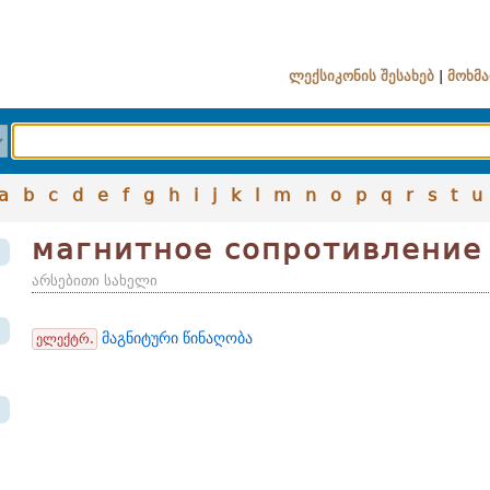
ლექსიკონის შესახებ
|
მოხმა
a
b
c
d
e
f
g
h
i
j
k
l
m
n
o
p
q
r
s
t
u
магнитное сопротивление
არსებითი სახელი
მაგნიტური წინაღობა
ელექტრ.