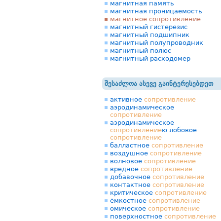
магнитная память
магнитная проницаемость
магнитное сопротивление
магнитный гистерезис
магнитный подшипник
магнитный полупроводник
магнитный полюс
магнитный расходомер
შესაძლოა ასევე გაინტერესებდეთ
активное
сопротивление
аэродинамическое
сопротивление
аэродинамическое
сопротивление
ю лобовое
сопротивление
балластное
сопротивление
воздушное
сопротивление
волновое
сопротивление
вредное
сопротивление
добавочное
сопротивление
контактное
сопротивление
критическое
сопротивление
ёмкостное
сопротивление
омическое
сопротивление
поверхностное
сопротивление