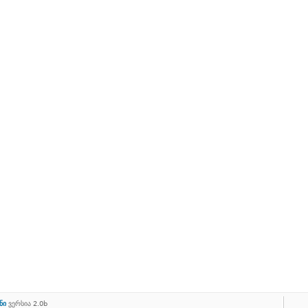
ნი
ვერსია 2.0b