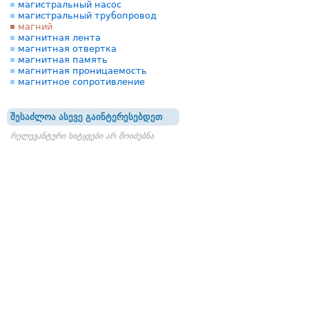
магистральный насос
магистральный трубопровод
магний
магнитная лента
магнитная отвертка
магнитная память
магнитная проницаемость
магнитное сопротивление
შესაძლოა ასევე გაინტერესებდეთ
რელევანტური სიტყვები არ მოიძებნა