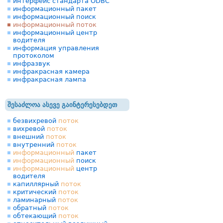
интерфейс стандарта ODBC
информационный пакет
информационный поиск
информационный поток
информационный центр
водителя
информация управления
протоколом
инфразвук
инфракрасная камера
инфракрасная лампа
შესაძლოა ასევე გაინტერესებდეთ
безвихревой
поток
вихревой
поток
внешний
поток
внутренний
поток
информационный
пакет
информационный
поиск
информационный
центр
водителя
капиллярный
поток
критический
поток
ламинарный
поток
обратный
поток
обтекающий
поток