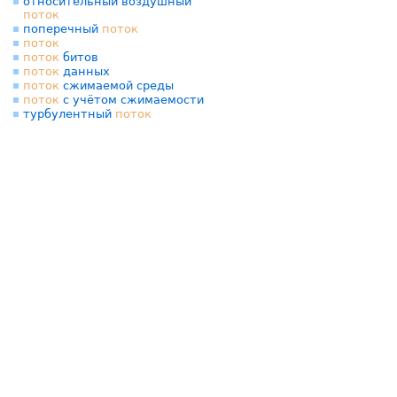
относительный воздушный
поток
поперечный
поток
поток
поток
битов
поток
данных
поток
сжимаемой среды
поток
с учётом сжимаемости
турбулентный
поток