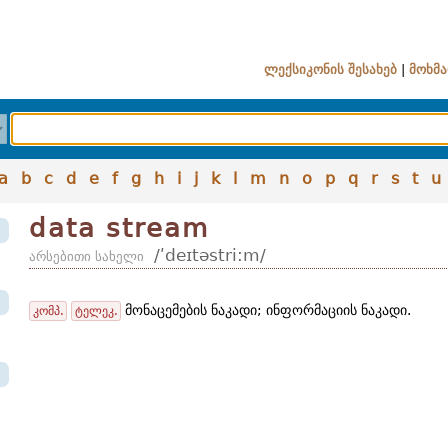
ლექსიკონის შესახებ
|
მოხმა
a
b
c
d
e
f
g
h
i
j
k
l
m
n
o
p
q
r
s
t
u
data stream
/ʹdeɪtəstri:m/
არსებითი სახელი
მონაცემების ნაკადი; ინფორმაციის ნაკადი.
კომპ.
ტელეკ.