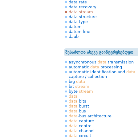
data rate
data recovery
data stream
data structure
data type
datum
datum line
daub
შესაძლოა ასევე გაინტერესებდეთ
asynchronous
data
transmission
automatic
data
processing
automatic identification and
data
capture / collection
big
data
bit
stream
byte
stream
data
data
bits
data
burst
data
bus
data
-bus architecture
data
capture
data
centre
data
channel
data
circuit