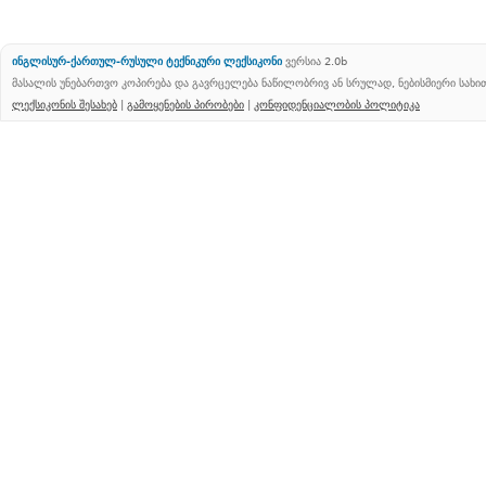
ინგლისურ-ქართულ-რუსული ტექნიკური ლექსიკონი
ვერსია 2.0b
მასალის უნებართვო კოპირება და გავრცელება ნაწილობრივ ან სრულად, ნებისმიერი სახ
ლექსიკონის შესახებ
|
გამოყენების პირობები
|
კონფიდენციალობის პოლიტიკა