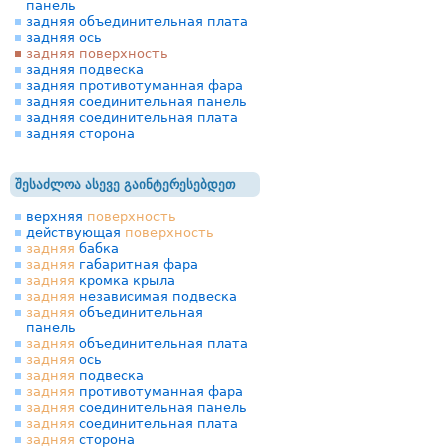
панель
задняя объединительная плата
задняя ось
задняя поверхность
задняя подвеска
задняя противотуманная фара
задняя соединительная панель
задняя соединительная плата
задняя сторона
შესაძლოა ასევე გაინტერესებდეთ
верхняя
поверхность
действующая
поверхность
задняя
бабка
задняя
габаритная фара
задняя
кромка крыла
задняя
независимая подвеска
задняя
объединительная
панель
задняя
объединительная плата
задняя
ось
задняя
подвеска
задняя
противотуманная фара
задняя
соединительная панель
задняя
соединительная плата
задняя
сторона