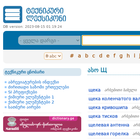
DB version: 2023-08-15 01:19:24
#
a
b
c
d
e
f
g
h
i
ასო Щ
ტექნიკური ცნობარი
აბრევიატურების ინდექსი
ძირითადი საზომი ერთეულები
щека
არსებითი სახელი
SI პრეფიქსები
ქიმიური ელემენტები 1
щека коленчатого ва
ქიმიური ელემენტები 2
სათბური აირები
щека кривошипа
არს
щека тисков
არსებითი
щелевая антенна
არს
щелевая горелка
არს