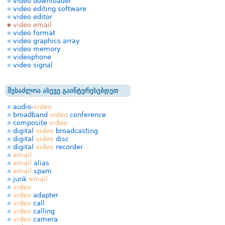
video downloader
video editing software
video editor
video email
video format
video graphics array
video memory
videophone
video signal
შესაძლოა ასევე გაინტერესებდეთ
audio-
video
broadband
video
conference
composite
video
digital
video
broadcasting
digital
video
disc
digital
video
recorder
email
email
alias
email
spam
junk
email
video
video
adapter
video
call
video
calling
video
camera