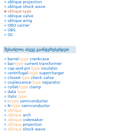
oblique projection
oblique shock wave
oblique type
oblique valve
oblique wing
OBO carrier
OBS
OC
შესაძლოა ასევე გაინტერესებდეთ
barrel-
type
crankcase
bar-
type
current transformer
cap-and-pin
type
insulator
centrifugal-
type
supercharger
closed-
type
check valve
coalescence-
type
separator
collet-
type
clamp
data
type
italic
type
i-
type
semiconductor
N-
type
semiconductor
oblique
oblique
arch
oblique
icebreaker
oblique
projection
oblique
shock wave