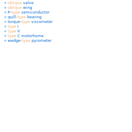
oblique
valve
oblique
wing
P-
type
semiconductor
quill-
type
bearing
torque-
type
viscometer
type
I
type
II
type
C motorhome
wedge-
type
pyrometer