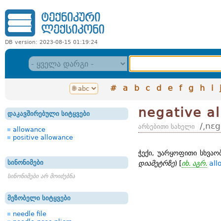
DB version: 2023-08-15 01:19:24
#
a
b
c
d
e
f
g
h
i
negative a
დაკავშირებული სიტყვები
/͵nɛg
არსებითი სახელი
allowance
positive allowance
ჭექი, უარყოფითი სხვაობ
სინონიმები
დიამეტრზე
) [
იხ. აგრ.
all
სინონიმები არ მოიძებნა
მეზობელი სიტყვები
needle file