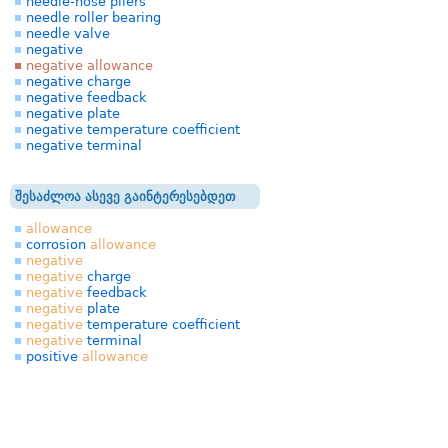
needle-nose pliers
needle roller bearing
needle valve
negative
negative allowance
negative charge
negative feedback
negative plate
negative temperature coefficient
negative terminal
შესაძლოა ასევე გაინტერესებდეთ
allowance
corrosion
allowance
negative
negative
charge
negative
feedback
negative
plate
negative
temperature coefficient
negative
terminal
positive
allowance