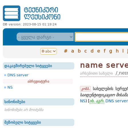
DB version: 2023-08-15 01:19:24
#
a
b
c
d
e
f
g
h
i
name serv
დაკავშირებული სიტყვები
/͵neɪ
არსებითი სახელი
DNS server
აბრევიატურა
NS
სახელების სერვე
კომპ.
საიდენტიფიკაციო მისამა
NS
) [
იხ. აგრ.
DNS server
სინონიმები
სინონიმები არ მოიძებნა
მეზობელი სიტყვები