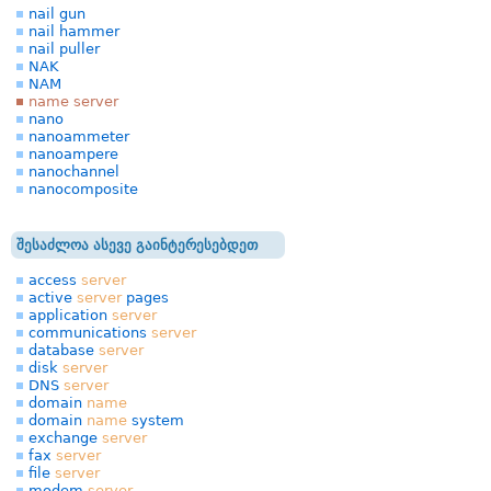
nail gun
nail hammer
nail puller
NAK
NAM
name server
nano
nanoammeter
nanoampere
nanochannel
nanocomposite
შესაძლოა ასევე გაინტერესებდეთ
access
server
active
server
pages
application
server
communications
server
database
server
disk
server
DNS
server
domain
name
domain
name
system
exchange
server
fax
server
file
server
modem
server