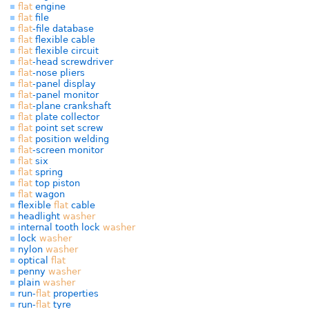
flat
engine
flat
file
flat
-file database
flat
flexible cable
flat
flexible circuit
flat
-head screwdriver
flat
-nose pliers
flat
-panel display
flat
-panel monitor
flat
-plane crankshaft
flat
plate collector
flat
point set screw
flat
position welding
flat
-screen monitor
flat
six
flat
spring
flat
top piston
flat
wagon
flexible
flat
cable
headlight
washer
internal tooth lock
washer
lock
washer
nylon
washer
optical
flat
penny
washer
plain
washer
run-
flat
properties
run-
flat
tyre