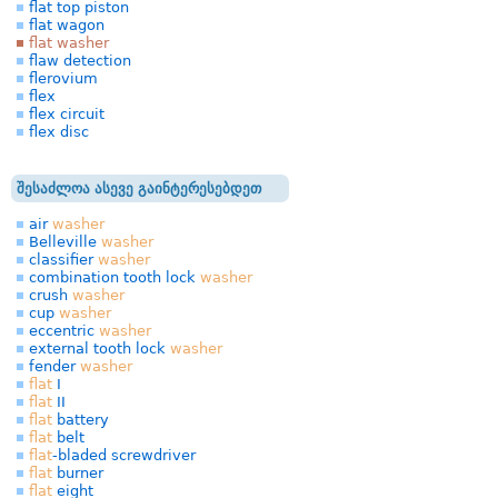
flat top piston
flat wagon
flat washer
flaw detection
flerovium
flex
flex circuit
flex disc
შესაძლოა ასევე გაინტერესებდეთ
air
washer
Belleville
washer
classifier
washer
combination tooth lock
washer
crush
washer
cup
washer
eccentric
washer
external tooth lock
washer
fender
washer
flat
I
flat
II
flat
battery
flat
belt
flat
-bladed screwdriver
flat
burner
flat
eight