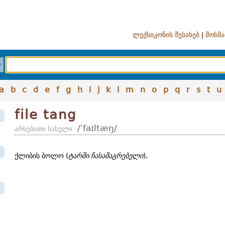
ლექსიკონის შესახებ
|
მოხმა
a
b
c
d
e
f
g
h
i
j
k
l
m
n
o
p
q
r
s
t
u
file tang
/ʹfaɪltæŋ/
არსებითი სახელი
ქლიბის ბოლო (
ტარში ჩასამაგრებელი
).