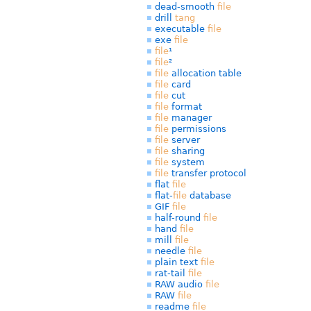
dead-smooth
file
drill
tang
executable
file
exe
file
file
¹
file
²
file
allocation table
file
card
file
cut
file
format
file
manager
file
permissions
file
server
file
sharing
file
system
file
transfer protocol
flat
file
flat-
file
database
GIF
file
half-round
file
hand
file
mill
file
needle
file
plain text
file
rat-tail
file
RAW audio
file
RAW
file
readme
file