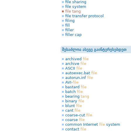
file sharing
file system
file tang
file transfer protocol
filing
fill
filler
filler cap
შესაძლოა ასევე გაინტერესებდეთ
archived
file
archive
file
ASCII
file
autoexec.bat
file
autorun.inf
file
AVI-
file
bastard
file
batch
file
bearing
tang
binary
file
blunt
file
cant
file
coarse-cut
file
coarse
file
common Internet
file
system
contact
file