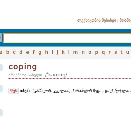
ლექსიკონის შესახებ
|
მოხმა
a
b
c
d
e
f
g
h
i
j
k
l
m
n
o
p
q
r
s
t
u
coping
/ʹkəʊpɪŋ/
არსებითი სახელი
თხემი (
კაშხლის, კედლის, პარაპეტის ზედა, დაქანებული 
მშენ.