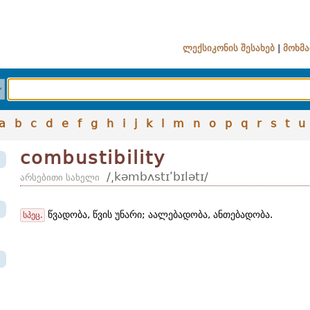
ლექსიკონის შესახებ
|
მოხმა
a
b
c
d
e
f
g
h
i
j
k
l
m
n
o
p
q
r
s
t
u
combustibility
/͵kəmbʌstɪʹbɪlətɪ/
არსებითი სახელი
წვადობა, წვის უნარი; აალებადობა, ანთებადობა.
სპეც.