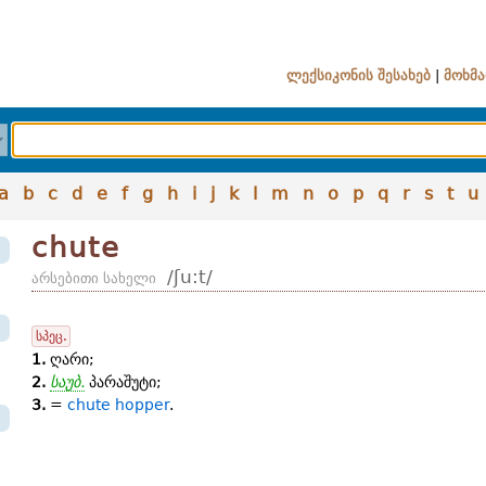
ლექსიკონის შესახებ
|
მოხმა
a
b
c
d
e
f
g
h
i
j
k
l
m
n
o
p
q
r
s
t
u
chute
/ʃu:t/
არსებითი სახელი
სპეც.
1.
ღარი;
2.
საუბ.
პარაშუტი;
3.
=
chute hopper
.