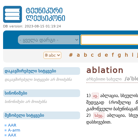
DB version: 2023-08-15 01:19:24
#
a
b
c
d
e
f
g
h
i
ablation
დაკავშირებული სიტყვები
/əʹbl
არსებითი სახელი
დაკავშირებული სიტყვები არ მოიძებნა
სინონიმები
1)
აბლაცია, სხეულის
ავ.
სინონიმები არ მოიძებნა
შედეგად (
რომელიც წ
გამოწვეული ხახუნისაგან
2)
აბლაცია, სხეუ
მეზობელი სიტყვები
სპეც.
დასხივებით.
AAR
A-arm
AAX