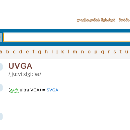
ლექსიკონის შესახებ
|
მოხმა
a
b
c
d
e
f
g
h
i
j
k
l
m
n
o
p
q
r
s
t
u
UVGA
/͵juːviːdʒiːʹeɪ/
(
აგრ.
ultra VGA) =
SVGA
.