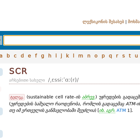
ლექსიკონის შესახებ
|
მოხმა
a
b
c
d
e
f
g
h
i
j
k
l
m
n
o
p
q
r
s
t
u
SCR
/͵ɛssi:ʹɑː(r)/
არსებითი სახელი
(sustainable cell rate-
ის
აბრევ.
) უჯრედების გადაცე
ტელეკ.
(
უჯრედების საშუალო რაოდენობა, რომლის გადაცემაც ATM-ის
თუ იმ ერთეულის განმავლობაში შეუძლია
) [
იხ. აგრ.
ATM
1].