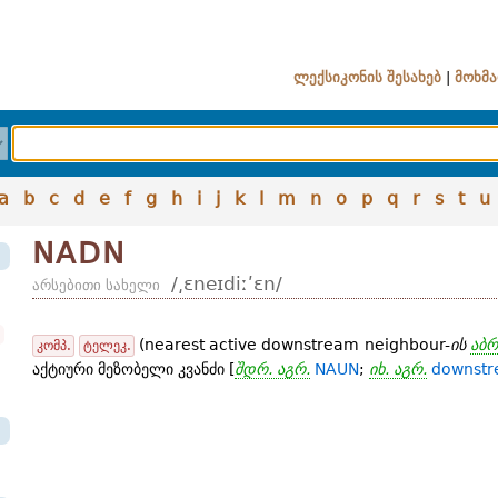
ლექსიკონის შესახებ
|
მოხმა
a
b
c
d
e
f
g
h
i
j
k
l
m
n
o
p
q
r
s
t
u
NADN
/͵ɛneɪdiːʹɛn/
არსებითი სახელი
(nearest active downstream neighbour-
ის
აბრ
კომპ.
ტელეკ.
აქტიური მეზობელი კვანძი [
შდრ. აგრ.
NAUN
;
იხ. აგრ.
downst