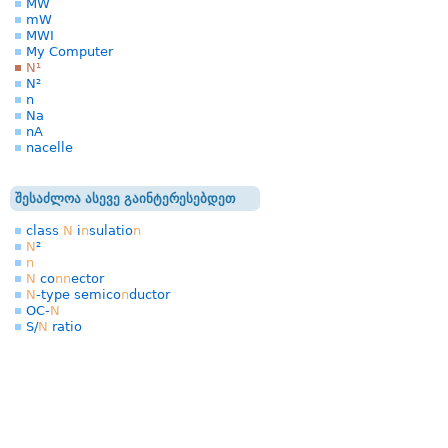
MW
mW
MWI
My Computer
N¹
N²
n
Na
nA
nacelle
შესაძლოა ასევე გაინტერესებდეთ
class
N
i
n
sulatio
n
N
²
n
N
co
n
n
ector
N
-type semico
n
ductor
OC-
N
S/
N
ratio